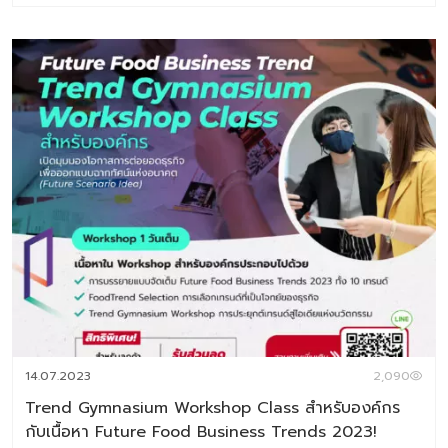
2027 Digital Tips Academy ร่วมกับ Baramizi Labจัดทำ
ชุดข้อมูลอินไซต์ผู้บริโภคยุคใหม่เพื่อช่วยตอบโจทย์สำคัญของ
ธุรกิจอาหาร ทั้งในวันนี้และอนาคต ในเซ็ตประกอบด้วยหนังสือ
2 เล่ม 1.Thai Consumer Future Insight in Food
Industry หนังสือที่เจาะลึกทุกอินไซต์สำคัญของผู้บริโภคไทยใน
โลกอาหารปี 2025–2026 2.Future Food Business
Trend 2026-2027 หนังสือสรุปเทรนด์ด้านอาหารแห่ง
อนาคต ประจำปี 2026 (ชุดข้อมูลเทรนด์อยู่ในรูปแบบ E-
Book สามารถดาวน์โหลดอ่านได้ทันที) พิเศษราคา
6,384 บาท จากราคาเต็ม 7,980 บาท ชุดข้อมูลที่ 1 Thai
Consumer Future Insight in Food Industry เจาะลึก
ความในใจของผู้บริโภคยุดใหม่กับแวดวงอาหาร เพราะเรื่องกิน
เรื่องใหญ่ เนื้อหาภายเล่ม ประกอบด้วย Introduction แนวคิด
ทฤษฎีและสมมติฐานงานวิจัย บทที่ 1 Respondents’ Profile
กลุ่มตัวอย่างงานวิจัย บทที่ 2 Food in Thais’ Life –
Occasion อาหารกับโอกาสในชีวิตประจำวัน บทที่ 3 Update
14.07.2023
2,090
Eating & Buying Behavior รูปแบบการกินและการตัดสินใจซ
Trend Gymnasium Workshop Class สำหรับองค์กร
[…]
กับเนื้อหา Future Food Business Trends 2023!