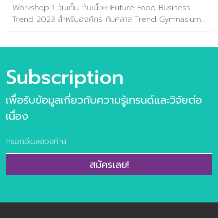
Workshop 1 วันเต็ม กับเนื้อหาFuture Food Business
Trend 2023 สำหรับองค์กร กับคลาส Trend Gymnasium
Workshop เปิดมุมมองโอกาสการต่อยอดธุรกิจ เพื่อ
ออกแบบฉากทัศน์แห่งอนาคต (Future Scenario Idea) รับ
ส่วนลดทันที! คลิ๊กที่นี่ >> https://lin.ee/1JZO7Nc . เนื้อหาใน
Workshop สำหรับองค์กร ประกอบไปด้วย การบรรยายแบบ
Subscription
จัดเต็ม Future Food Trend ทั้ง 10 เทรนด์ FoodTrend
Selection การเลือเทรนด์ที่เป็นโจทย์ของธุรกิจ Trend
เพื่อรับข้อมูลเกี่ยวกับความรู้เทรนด์และวิจัยต่อ
Gymnasium workshop การประยุกต์เทรนด์สู่ไอเดียแห่ง
นวัตกรรม —————————————— ติดต่อสอบถามเพิ่ม
เนื่อง
เติมได้ที่ ช่องทางด้านล่างนี้ : FACEBOOK : ศูนย์วิจัยเทรนด์
และคอนเซปต์แห่งอนาคต Baramizi Lab LINE OA :
Baramizi_lab Email :
contact@baramizi.co.th
———————– ศูนย์วิจัยเทรนด์และคอนเซปต์แห่งอนาคต
สมัครเลย!
Baramizi Lab – องค์กรที่ทำหน้าที่จับตามองเทรนด์ที่น่าสนใจ
เพื่อภาคธุรกิจและจัดทำวิจัยเพื่อดูว่าผู้บริโภคคนไทยยอมรับเท
รนด์ไหนมากที่สุด เพื่อให้ธุรกิจของท่านสามารถใช้ข้อมูลเหล่า
[…]