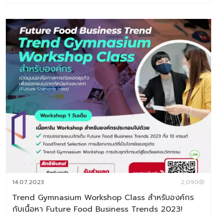
2027 Digital Tips Academy ร่วมกับ Baramizi Labจัดทำ
ชุดข้อมูลอินไซต์ผู้บริโภคยุคใหม่เพื่อช่วยตอบโจทย์สำคัญของ
ธุรกิจอาหาร ทั้งในวันนี้และอนาคต ในเซ็ตประกอบด้วยหนังสือ
2 เล่ม 1.Thai Consumer Future Insight in Food
Industry หนังสือที่เจาะลึกทุกอินไซต์สำคัญของผู้บริโภคไทยใน
โลกอาหารปี 2025–2026 2.Future Food Business
Trend 2026-2027 หนังสือสรุปเทรนด์ด้านอาหารแห่ง
อนาคต ประจำปี 2026 (ชุดข้อมูลเทรนด์อยู่ในรูปแบบ E-
Book สามารถดาวน์โหลดอ่านได้ทันที) พิเศษราคา
6,384 บาท จากราคาเต็ม 7,980 บาท ชุดข้อมูลที่ 1 Thai
Consumer Future Insight in Food Industry เจาะลึก
ความในใจของผู้บริโภคยุดใหม่กับแวดวงอาหาร เพราะเรื่องกิน
เรื่องใหญ่ เนื้อหาภายเล่ม ประกอบด้วย Introduction แนวคิด
ทฤษฎีและสมมติฐานงานวิจัย บทที่ 1 Respondents’ Profile
กลุ่มตัวอย่างงานวิจัย บทที่ 2 Food in Thais’ Life –
Occasion อาหารกับโอกาสในชีวิตประจำวัน บทที่ 3 Update
14.07.2023
2,090
Eating & Buying Behavior รูปแบบการกินและการตัดสินใจซ
Trend Gymnasium Workshop Class สำหรับองค์กร
[…]
กับเนื้อหา Future Food Business Trends 2023!