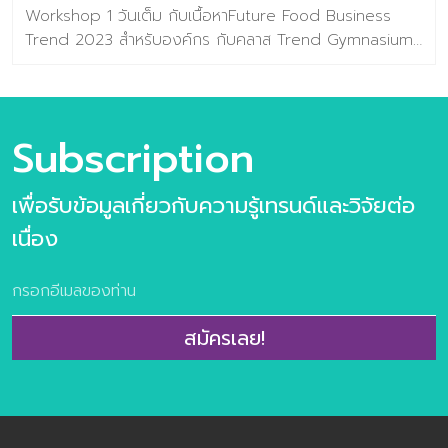
Workshop 1 วันเต็ม กับเนื้อหาFuture Food Business
Trend 2023 สำหรับองค์กร กับคลาส Trend Gymnasium
Workshop เปิดมุมมองโอกาสการต่อยอดธุรกิจ เพื่อ
ออกแบบฉากทัศน์แห่งอนาคต (Future Scenario Idea) รับ
ส่วนลดทันที! คลิ๊กที่นี่ >> https://lin.ee/1JZO7Nc . เนื้อหาใน
Workshop สำหรับองค์กร ประกอบไปด้วย การบรรยายแบบ
Subscription
จัดเต็ม Future Food Trend ทั้ง 10 เทรนด์ FoodTrend
Selection การเลือเทรนด์ที่เป็นโจทย์ของธุรกิจ Trend
เพื่อรับข้อมูลเกี่ยวกับความรู้เทรนด์และวิจัยต่อ
Gymnasium workshop การประยุกต์เทรนด์สู่ไอเดียแห่ง
นวัตกรรม —————————————— ติดต่อสอบถามเพิ่ม
เนื่อง
เติมได้ที่ ช่องทางด้านล่างนี้ : FACEBOOK : ศูนย์วิจัยเทรนด์
และคอนเซปต์แห่งอนาคต Baramizi Lab LINE OA :
Baramizi_lab Email :
contact@baramizi.co.th
———————– ศูนย์วิจัยเทรนด์และคอนเซปต์แห่งอนาคต
สมัครเลย!
Baramizi Lab – องค์กรที่ทำหน้าที่จับตามองเทรนด์ที่น่าสนใจ
เพื่อภาคธุรกิจและจัดทำวิจัยเพื่อดูว่าผู้บริโภคคนไทยยอมรับเท
รนด์ไหนมากที่สุด เพื่อให้ธุรกิจของท่านสามารถใช้ข้อมูลเหล่า
[…]