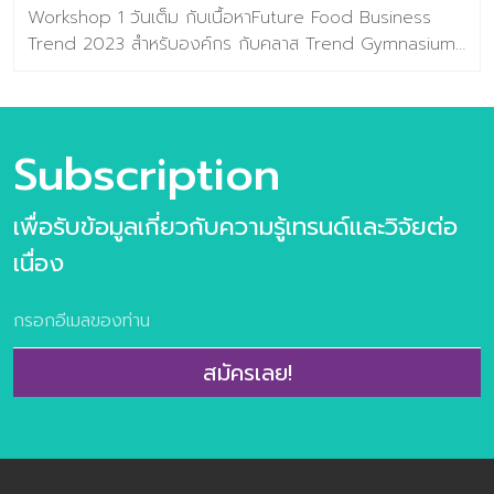
Workshop 1 วันเต็ม กับเนื้อหาFuture Food Business
Trend 2023 สำหรับองค์กร กับคลาส Trend Gymnasium
Workshop เปิดมุมมองโอกาสการต่อยอดธุรกิจ เพื่อ
ออกแบบฉากทัศน์แห่งอนาคต (Future Scenario Idea) รับ
ส่วนลดทันที! คลิ๊กที่นี่ >> https://lin.ee/1JZO7Nc . เนื้อหาใน
Workshop สำหรับองค์กร ประกอบไปด้วย การบรรยายแบบ
Subscription
จัดเต็ม Future Food Trend ทั้ง 10 เทรนด์ FoodTrend
Selection การเลือเทรนด์ที่เป็นโจทย์ของธุรกิจ Trend
เพื่อรับข้อมูลเกี่ยวกับความรู้เทรนด์และวิจัยต่อ
Gymnasium workshop การประยุกต์เทรนด์สู่ไอเดียแห่ง
นวัตกรรม —————————————— ติดต่อสอบถามเพิ่ม
เนื่อง
เติมได้ที่ ช่องทางด้านล่างนี้ : FACEBOOK : ศูนย์วิจัยเทรนด์
และคอนเซปต์แห่งอนาคต Baramizi Lab LINE OA :
Baramizi_lab Email :
contact@baramizi.co.th
———————– ศูนย์วิจัยเทรนด์และคอนเซปต์แห่งอนาคต
สมัครเลย!
Baramizi Lab – องค์กรที่ทำหน้าที่จับตามองเทรนด์ที่น่าสนใจ
เพื่อภาคธุรกิจและจัดทำวิจัยเพื่อดูว่าผู้บริโภคคนไทยยอมรับเท
รนด์ไหนมากที่สุด เพื่อให้ธุรกิจของท่านสามารถใช้ข้อมูลเหล่า
[…]