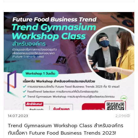
2027 Digital Tips Academy ร่วมกับ Baramizi Labจัดทำ
ชุดข้อมูลอินไซต์ผู้บริโภคยุคใหม่เพื่อช่วยตอบโจทย์สำคัญของ
ธุรกิจอาหาร ทั้งในวันนี้และอนาคต ในเซ็ตประกอบด้วยหนังสือ
2 เล่ม 1.Thai Consumer Future Insight in Food
Industry หนังสือที่เจาะลึกทุกอินไซต์สำคัญของผู้บริโภคไทยใน
โลกอาหารปี 2025–2026 2.Future Food Business
Trend 2026-2027 หนังสือสรุปเทรนด์ด้านอาหารแห่ง
อนาคต ประจำปี 2026 (ชุดข้อมูลเทรนด์อยู่ในรูปแบบ E-
Book สามารถดาวน์โหลดอ่านได้ทันที) พิเศษราคา
6,384 บาท จากราคาเต็ม 7,980 บาท ชุดข้อมูลที่ 1 Thai
Consumer Future Insight in Food Industry เจาะลึก
ความในใจของผู้บริโภคยุดใหม่กับแวดวงอาหาร เพราะเรื่องกิน
เรื่องใหญ่ เนื้อหาภายเล่ม ประกอบด้วย Introduction แนวคิด
ทฤษฎีและสมมติฐานงานวิจัย บทที่ 1 Respondents’ Profile
กลุ่มตัวอย่างงานวิจัย บทที่ 2 Food in Thais’ Life –
Occasion อาหารกับโอกาสในชีวิตประจำวัน บทที่ 3 Update
14.07.2023
2,096
Eating & Buying Behavior รูปแบบการกินและการตัดสินใจซ
Trend Gymnasium Workshop Class สำหรับองค์กร
[…]
กับเนื้อหา Future Food Business Trends 2023!