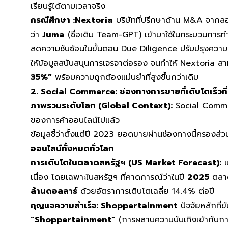
เรียนรู้ได้ตามเวลาจริง​
กรณีศึกษา :
Nextoria
บริษัทที่ปรึกษาด้าน M&A จากลอ
ว่า
Juma
(ชื่อเดิม Team-GPT) เข้ามาใช้ในกระบวนการ
ลดความซับซ้อนในขั้นตอน Due Diligence ปรับปรุงควา
ให้ข้อมูลสนับสนุนการเจรจาต่อรอง จนทำให้ Nextoria 
35%”
พร้อมความถูกต้องแม่นยำที่สูงขึ้นกว่าเดิม
2. Social Commerce: ช่องทางการขายที่เติบโตเร็วที่
ภาพรวมระดับโลก (Global Context):
Social Comme
ของการค้าออนไลน์ไปแล้ว
ข้อมูลชี้ว่าตั้งแต่ปี 2023 ยอดขายผ่านช่องทางนี้ครองส่
ออนไลน์ทั้งหมดทั่วโลก
การเติบโตในตลาดสหรัฐฯ (US Market Forecast):
แ
เนื่อง โดยเฉพาะในสหรัฐฯ ที่คาดการณ์ว่าในปี
2025
ตลาด
ล้านดอลลาร์
ด้วยอัตราการเติบโตเฉลี่ย 14.4% ต่อปี
กุญแจความสำเร็จ: Shoppertainment
ปัจจัยหลักที่ข
“Shoppertainment”
(การผสานความบันเทิงเข้ากับการช