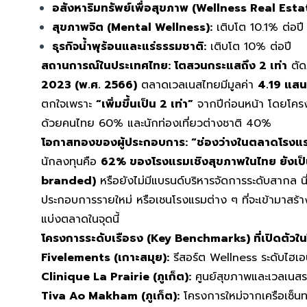
อสังหาริมทรัพย์เพื่อสุขภาพ (Wellness Real Esta
สุขภาพจิต (Mental Wellness):
เติบโต 10.1% ต่อปี
ธุรกิจน้ำพุร้อนและแร่ธรรมชาติ:
เติบโต 10% ต่อปี
สถานการณ์ในประเทศไทย: โตสวนกระแสถึง 2 เท่า
ตัด
2023 (พ.ศ. 2566)
ตลาดเวลเนสไทยมีมูลค่า
4.19 แสน
ตกใจเพราะ
“เพิ่มขึ้นเป็น 2 เท่า”
จากปีก่อนหน้า โดยโครง
ด้วยคนไทย 60% และนักท่องเที่ยวต่างชาติ 40%
โอกาสทองของผู้ประกอบการ: “ช่องว่างในตลาดโรงแ
นักลงทุนคือ
62% ของโรงแรมเชิงสุขภาพในไทย ยังเป็
branded)
หรือยังไม่มีแบรนด์บริหารจัดการระดับสากล นี
ประกอบการรายใหม่ หรือเชนโรงแรมต่าง ๆ ที่จะเข้ามาสร
แบ่งตลาดในจุดนี้
โครงการระดับเรือธง (Key Benchmarks) ที่เปิดตัวใน
Fivelements (เกาะสมุย):
รีสอร์ต Wellness ระดับไฮเอ
Clinique La Prairie (ภูเก็ต):
ศูนย์สุขภาพและเวลเนสร
Tiva Ao Makham (ภูเก็ต):
โครงการใหม่จากเครือเซ็น