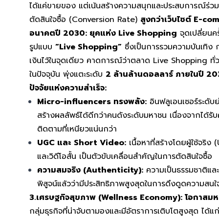
ได้แค่ขายของ แต่เน้นสร้างความสนุกและประสบการณ์ร่วม ซึ
ตัดสินใจซื้อ (Conversion Rate)
สูงกว่าเว็บไซต์ E-co
อนาคตปี 2030: ยุคแห่ง Live Shopping
จุดเปลี่ยนคร
รูปแบบ
“Live Shopping”
ซึ่งเป็นการรวมความบันเทิง 
เงินไว้ในจุดเดียว คาดการณ์ว่าตลาด Live Shopping ทั่
ในปัจจุบัน พุ่งแตะระดับ
2 ล้านล้านดอลลาร์ ภายในปี 2
ปัจจัยแห่งความสำเร็จ:
Micro-influencers ทรงพลัง:
อินฟลูเอนเซอร์ระดับ
สร้างผลลัพธ์ได้ดีกว่าคนดังระดับมหาชน เนื่องจากได้รั
ติดตามที่เหนียวแน่นกว่า
UGC และ Short Video:
เนื้อหาที่สร้างโดยผู้ใช้จ
และวิดีโอสั้น เป็นตัวขับเคลื่อนสำคัญในการตัดสินใจซื้อ
ความสมจริง (Authenticity):
ความเป็นธรรมชาติและจ
พิสูจน์แล้วว่ามีประสิทธิภาพสูงสุดในการดึงดูดความสนใ
3.เศรษฐกิจสุขภาพ (Wellness Economy): โอกาสม
กลุ่มธุรกิจที่น่าจับตามองและมีอัตราการเติบโตสูงสุด ได้แก่