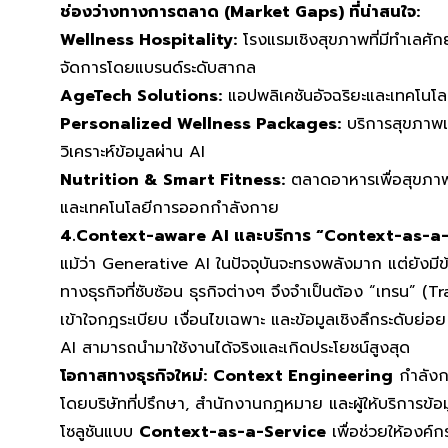
ช่องว่างทางการตลาด (Market Gaps) ที่น่าสนใจ:
Wellness Hospitality:
โรงแรมเชิงสุขภาพที่มีทำเลศั
จัดการโดยแบรนด์ระดับสากล
AgeTech Solutions:
แอปพลิเคชันอัจฉริยะและเทคโนโลยีเ
Personalized Wellness Packages:
บริการสุขภาพเฉ
วิเคราะห์ข้อมูลผ่าน AI
Nutrition & Smart Fitness:
ตลาดอาหารเพื่อสุขภ
และเทคโนโลยีการออกกำลังกาย
4.Context-aware AI และบริการ “Context-as-a-
แม้ว่า Generative AI ในปัจจุบันจะทรงพลังมาก แต่ยังมีข้
ทางธุรกิจที่ซับซ้อน ธุรกิจต่างๆ จึงจำเป็นต้อง “เทรน” (Trai
เข้าใจกฎระเบียบ เงื่อนไขเฉพาะ และข้อมูลเชิงลึกระดับย่อย
AI สามารถนำมาใช้งานได้จริงและเกิดประโยชน์สูงสุด
โอกาสทางธุรกิจใหม่:
Context Engineering
กำลังก
โดยบริษัทที่ปรึกษา, สำนักงานกฎหมาย และผู้ให้บริการข้อ
โซลูชันแบบ
Context-as-a-Service
เพื่อช่วยให้องค์