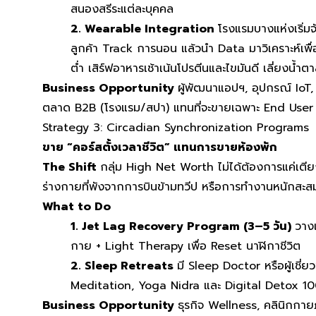
สนองสรีระแต่ละบุคคล
2. Wearable Integration
โรงแรมบางแห่งเริ่ม
ลูกค้า Track การนอน แล้วนำ Data มาวิเคราะห์เพื
ต่ำ เสิร์ฟอาหารเช้าเน้นโปรตีนและไขมันดี เลี่ยงน้ำต
Business Opportunity
ผู้พัฒนาแอปฯ, อุปกรณ์ IoT
ตลาด B2B (โรงแรม/สปา) แทนที่จะขายเฉพาะ End User
Strategy 3: Circadian Synchronization Programs
ขาย “คอร์สตั้งเวลาชีวิต” แทนการขายห้องพัก
The Shift
กลุ่ม High Net Worth ไม่ได้ต้องการแค่เตี
ร่างกายที่พังจากการบินข้ามทวีป หรือการทำงานหนักสะส
What to Do
1. Jet Lag Recovery Program (3–5 วัน)
วาง
กาย + Light Therapy เพื่อ Reset นาฬิกาชีวิต
2. Sleep Retreats
มี Sleep Doctor หรือผู้เชี
Meditation, Yoga Nidra และ Digital Detox 1
Business Opportunity
ธุรกิจ Wellness, คลินิกกาย