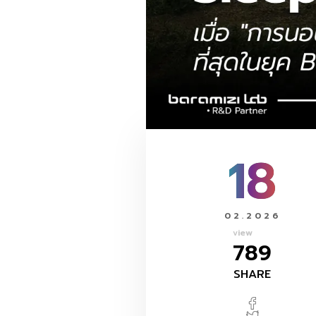
18
02.2026
view
789
SHARE