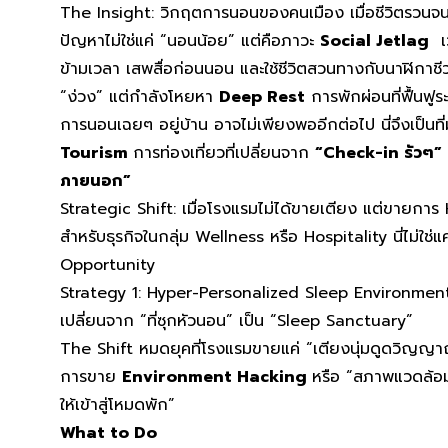
The Insight: วิกฤตการนอนของคนเมือง เมื่อชีวิตรวนจน
ปัญหาไม่ใช่แค่ “นอนน้อย” แต่คือภาวะ
Social Jetlag
เว
ข้ามเวลา เสพสื่อก่อนนอน และใช้ชีวิตสวนทางกับนาฬิกาชีวภ
“ง่วง” แต่กำลังโหยหา
Deep Rest
การพักผ่อนที่ฟื้นฟู
การนอนเฉยๆ อยู่บ้าน อาจไม่เพียงพออีกต่อไป นี่จึงเป็น
Tourism
การท่องเที่ยวที่เปลี่ยนจาก
“Check-in รัวๆ”
ภายนอก”
Strategic Shift: เมื่อโรงแรมไม่ได้ขายเตียง แต่ขายกา
สำหรับธุรกิจในกลุ่ม Wellness หรือ Hospitality นี่ไม่ใช่แ
Opportunity
Strategy 1: Hyper-Personalized Sleep Environmen
เปลี่ยนจาก “ที่ซุกหัวนอน” เป็น “Sleep Sanctuary”
The Shift หมดยุคที่โรงแรมขายแค่ “เตียงนุ่มดูดวิญญาณ”
การขาย
Environment Hacking
หรือ “สภาพแวดล้อม
ให้เข้าสู่โหมดพัก”
What to Do