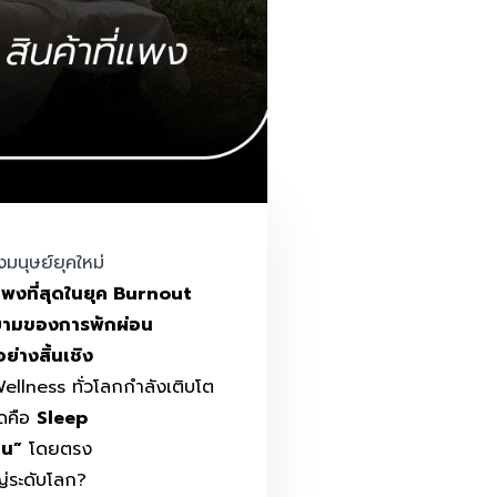
งมนุษย์ยุคใหม่
่แพงที่สุดในยุค Burnout
ิยามของการพักผ่อน
ย่างสิ้นเชิง
llness ทั่วโลกกำลังเติบโต
ุดคือ
Sleep
อน”
โดยตรง
ญ่ระดับโลก?