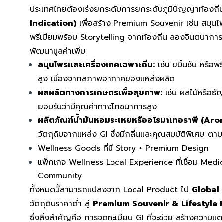
ประเทศไทยต้องเร่งยกระดับการยกระดับภูมิปัญญาท้องถิ
Indication)
เพื่อสร้าง Premium Souvenir เช่น สมุ
พรีเมียมพร้อม Storytelling จากท้องถิ่น
ลองจินตนาการว
พัฒนามูลค่าเพิ่ม
สมุนไพรและเครื่องเทศเฉพาะถิ่น:
เช่น ขมิ้นชัน หรือ
สูง เนื่องจากสภาพอากาศของแหล่งผลิต
ผลผลิตทางการเกษตรเพื่อสุขภาพ:
เช่น ผลไม้หรือธั
ยอมรับว่ามีคุณค่าทางโภชนาการสูง
ผลิตภัณฑ์น้ำมันหอมระเหยหรืออโรมาเทอราพี (Ar
วัตถุดิบจากแหล่ง GI ซึ่งมีกลิ่นและคุณสมบัติพิเศษ ตาม
Wellness Goods ที่มี Story + Premium Design
แพ็กเกจ Wellness Local Experience ที่เชื่อม Medic
Community
ทั้งหมดนี้สามารถแปลงจาก Local Product ไป
Global
วัตถุดิบราคาต่ำ สู่
Premium Souvenir & Lifestyle
ซึ่งสิ่งสำคัญคือ การจดทะเบียน GI ที่จะช่วย สร้างความแตก