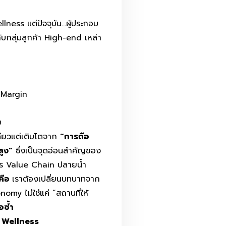
lness แต่ปัจจุบัน…ผู้ประกอบ
ับกลุ่มลูกค้า High-end เหล่า
w Margin
ย
ดียวแต่เติบโตจาก
“การถือ
สูง”
ซึ่งเป็นจุดอ่อนสำคัญของ
าร Value Chain ปลายน้ำ
คือ
เราต้องเปลี่ยนบทบาทจาก
my ไม่ใช่แค่ “สถานที่ให้
อซ้ำ
n Wellness