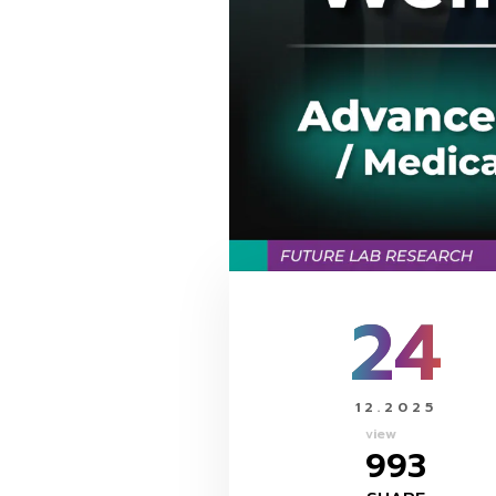
24
12.2025
view
993