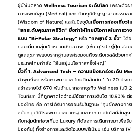
ผู้นำในตลาด
Wellness Tourism ระดับโลก
เพราะด้วยศ
การแพทย์สูง (Medical) และ ด้านภูมิปัญญาจากธรรมชา
(Wisdom of Nature) และในปัจจุบัน
เมื่อการท่องเที่ยวไ
“ยกระดับคุณภาพชีวิต” ยิ่งทำให้ไทยมีโอกาสในการวา
แบบ “Bi-Polar Strategy”
หรือ
“กลยุทธ์ 2 ขั้ว”
ได้อ
ท่องเที่ยวกลุ่มเป้าหมายศักยภาพ (เช่น ยุโรป ญี่ปุ่น ฮ่อ
ดูแลสุขภาพแบบรากฐานองค์รวมจนถึงระดับเซลล์ด้วยเทคโนโลย
ประเทศไทยกำลัง “ยืนอยู่บนโอกาสครั้งใหญ่”
ขั้วที่ 1:
Advanced Tech – ความแข็งแกร่งระดับ Me
ถ้าพูดถึงการรักษาพยาบาล ไทยติดอันดับ 1 ใน 20 ประเทศ
สร้างรายได้ 670 พันล้านบาทจากธุรกิจ Wellness ในป
Tourism นี้ก็ถูกคาดโตว่าจะมีอัตราการเติบโต 18.93% ต่อ
ของไทย คือ การได้รับการยอมรับในฐานะ “ศูนย์กลางการ
สนับสนุนที่มีโรงพยาบาลมาตรฐานสากล เทคโนโลยีขั้นสูง 
กับกลุ่มนักท่องเที่ยว Luxury ที่ต้องการเดินทางมาเพื่อร
ป้องกัน) ทั้งร่างกายและจิตใจแบบพรีเมียม เช่น บริการ I