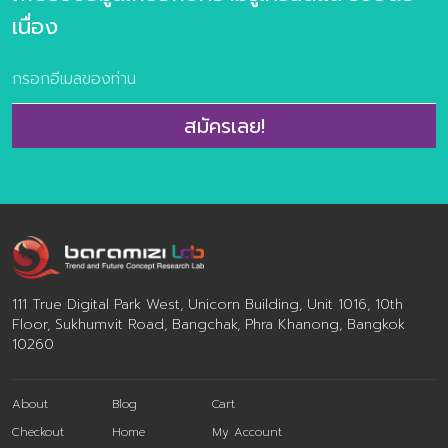
taste of time Extraordinary Meal Through The Root
เนื่อง
Alcoholic Journey Foods for the world Alternative
Protein FoodTech Edible Beauty >ข้อมูลตัวอย่างกรณี
ศึกษากว่า 100 ตัวอย่าง >ผลการวิจัยผู้บริโภคชาวไทย 800
ตัวอย่าง เกี่ยวกับการตอบรับเทรนด์อนาคตอาหาร จำนวน
สมัครเลย!
160 หน้า พิเศษ ราคา 2,900 จากปกติ 3,500 บาท พิเศษ
ห้ามพลาดกับ Exclusive Training Class บรรยาย 3 ชั่วโมง
โดย คุณปรมา ทิพย์ธนทรัพย์ ผู้อำนวยการศูนย์วิจัยเทรนด์
และคอนเซ็ปต์แห่งอนาคต บารามีซี่แล็บ โดยลูกค้าสามารถร่วม
กันออกแบบเนื้อหาเทรนด์ด้านอาหารแห่งอนาคตที่ตรงประเด็น
และสอดคล้องกับ […]
111 True Digital Park West, Unicorn Building, Unit 1016, 10th
Floor, Sukhumvit Road, Bangchak, Phra Khanong, Bangkok
10260
About
Blog
Cart
Checkout
Home
My Account