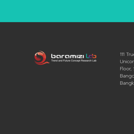
กิน
111 Tr
Unicor
Floor,
Bangc
Bangk