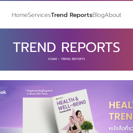
Home
Services
Trend Reports
Blog
About
TREND REPORTS
HOME
›
TREND REPORTS