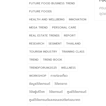
FUTURE FOOD BUSINESS TREND
20
ครบ
FUTURE FOODS
Co
ชุดเ
Ins
บริ
HEALTH AND WELLBEING
INNOVATION
ของ
MEGA TREND
PERSONAL CARE
202
REAL ESTATE TRENDS
REPORT
ร่ว
ข้อม
RESEARCH
SEGMENT
THAILAND
ช่ว
TOURISM INDUSTRY
TRAINING CLASS
อาหา
เซ็
TREND
TREND BOOK
1.T
TRENDFORUM2025
WELLNESS
Ins
หนัง
WORKSHOP
การท่องเที่ยว
ของ
ข้อมูลวิจัยเทรนด์
วิจัยตลาด
202
วิจัยผู้บริโภค
วิจัยเทรนด์
ศูนย์วิจัยเทรนด์
Bus
หนั
ศูนย์วิจัยเทรนด์และคอนเซปต์แห่งอนาคต
แห่