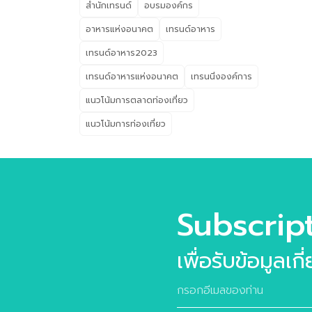
สำนักเทรนด์
อบรมองค์กร
ข้อม
Boo
อาหารแห่งอนาคต
เทรนด์อาหาร
ทัน
เทรนด์อาหาร2023
จาก
เทรนด์อาหารแห่งอนาคต
เทรนนิ่งองค์การ
ข้อ
Fut
แนวโน้มการตลาดท่องเที่ยว
Ind
แนวโน้มการท่องเที่ยว
บริ
เพรา
ภาย
Int
สมม
Subscrip
1 R
ตัว
in 
เพื่อรับข้อมูลเก
อาห
บทท
Buy