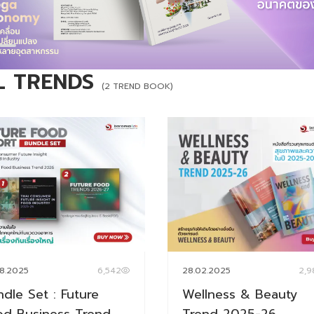
L TRENDS
(2 TREND BOOK)
8.2025
6,542
28.02.2025
2,9
dle Set : Future
Wellness & Beauty
od Business Trend
Trend 2025-26