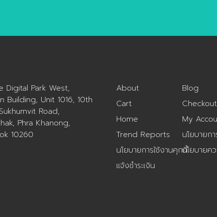
และการตัดสินใจซ […]
กับเล่มวิจัย สามารถสอบถา [
ue Digital Park West,
About
Blog
n Building, Unit 1016, 10th
Cart
Checkout
 Sukhumvit Road,
Home
My Accou
hak, Phra Khanong,
ok 10260
Trend Reports
นโยบายการค
นโยบายการใช้งานคุกกี้
นโยบายควา
แจ้งชำระเงิน