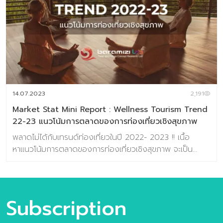
14.07.2023
2,191
Market Stat Mini Report : Wellness Tourism Trend
22-23 แนวโน้มการตลาดของการท่องเที่ยวเชิงสุขภาพ
พลาดไม่ได้กับเทรนด์ท่องเที่ยวในปี 2022- 2023 !! เนื้อ
หาเเนวโน้มการตลาดของการท่องเที่ยวเชิงสุขภาพ จะเป็น
อย่างไร? ชุดวิจัยเล่มนี้ ได้รวบรวมสถิติ และ พฤติกรรมการ
ท่องเที่ยวหลังยุค COVID-19 ไว้ให้คุณนำไปใช้ต่อแล้ว กับเนื้อ
หาเเน่น จำนวน 91 หน้า รวมไปถึงเทรนด์การท่องเที่ยวที่กำลัง
มาในปี 2023 นี้ เพราะพฤติกรรมของผู้บริโภคเปลี่ยนไปในยุค
Subscription
COVID ศึกษาเพิ่มเติมได้แล้ว คลิ๊กสั่งซื้อได้ที่นี่ 👇🏻 หรือติดต่อ
สอบถามรายละเอียดเพิ่มเติม ได้ที่ :https://lin.ee/1JZO7Nc