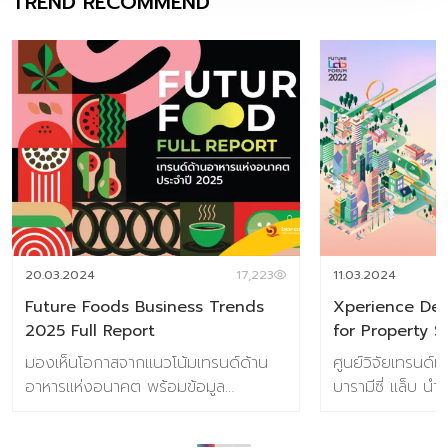
TREND RECOMMEND
20.03.2024
17,223
11.03.2024
Future Foods Business Trends
Xperience Des
2025 Full Report
for Property 
มองเห็นโอกาสจากแนวโน้มเทรนด์ด้าน
ศูนย์วิจัยเทรนด์
อาหารแห่งอนาคต พร้อมข้อมูล
บารามีซี่ แล็บ น
สถานการณ์ตลาดของอุตสาหกรรม
ข้อมูลวิจัย Xpe
อาหาร ผลการวิจัยผู้บริโภคชาวไทย 800
Future Trends 