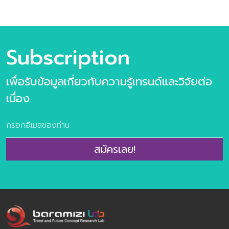
ตัวอย่าง เกี่ยวกับการตอบรับเทรนด์
ชุดข้อมูลวิจัยแ
อนาคตอาหาร ข้อมูลกรณีศึกษา กว่า
ประสบการณ์สำหร
100 ตัวอย่าง เนื้อหาภายในเล่ม ชุด
อสังหาริมทรัพย
ข้อมูลวิจัยเทรนด์ประกอบไปด้วย 6 เท
Design Future 
Subscription
รนด์ความต้องการของผู้บริโภคยุคใหม่
Sector? วงการอส
10 แนวโน้มธุรกิจอาหารแห่งอนาคต และ
แข่งขันสูง ด้วยท
เพื่อรับข้อมูลเกี่ยวกับความรู้เทรนด์และวิจัยต่อ
31 เทรนด์ย่อยประกอบไปด้วย >10 แนว
ความสะดวก การบริ
โน้มธุรกิจอาหารแห่งอนาคต ประกอบไป
เป็นปัจจัยสำคัญ
เนื่อง
ด้วย Personalized Nutrition Well-
ประสบการณ์ ในศ
Mental Eating Fermented taste of
แบรนด์นั้น Baram
time Extraordinary Meal Through
งานการสร้างประ
The Root Alcoholic Journey Foods
ออกเป็น 4 ส่วนใ
สมัครเลย!
for the world Alternative Protein
ประสบการณ์ด้าน
FoodTech Edible Beauty >ข้อมูล
บริการ ประสบกา
ตัวอย่างกรณีศึกษากว่า 100 ตัวอย่าง
ประสบการณ์ด้าน
>ผลการวิจัยผู้บริโภคชาวไทย 800
การสร้างทั้ง 4 ป
ตัวอย่าง เกี่ยวกับการตอบรับเทรนด์
เมื่อหลอมรวมกัน
อนาคตอาหาร จำนวน 160 หน้า พิเศษ
ประสบการณ์ที่รา
ราคา 2,900 จากปกติ 3,500 บาท
ครอบคลุมทั้งช่ว